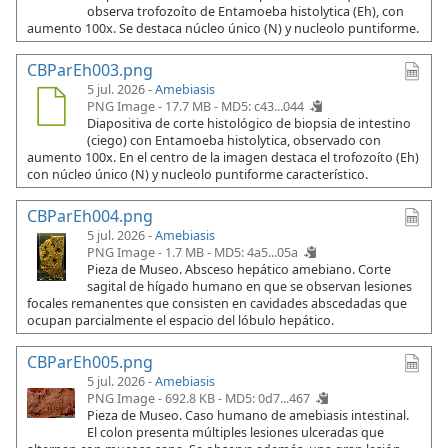
observa trofozoíto de Entamoeba histolytica (Eh), con
aumento 100x. Se destaca núcleo único (N) y nucleolo puntiforme.
CBParEh003.png
5 jul. 2026 -
Amebiasis
PNG Image - 17.7 MB -
MD5: c43...044
Diapositiva de corte histológico de biopsia de intestino
(ciego) con Entamoeba histolytica, observado con
aumento 100x. En el centro de la imagen destaca el trofozoíto (Eh)
con núcleo único (N) y nucleolo puntiforme característico.
CBParEh004.png
5 jul. 2026 -
Amebiasis
PNG Image - 1.7 MB -
MD5: 4a5...05a
Pieza de Museo. Absceso hepático amebiano. Corte
sagital de hígado humano en que se observan lesiones
focales remanentes que consisten en cavidades abscedadas que
ocupan parcialmente el espacio del lóbulo hepático.
CBParEh005.png
5 jul. 2026 -
Amebiasis
PNG Image - 692.8 KB -
MD5: 0d7...467
Pieza de Museo. Caso humano de amebiasis intestinal.
El colon presenta múltiples lesiones ulceradas que