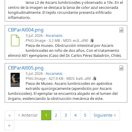
larva L2 de Ascaris lumbricoides y observado a 10x. En el
centro de la imagen se destaca la larva de color azul seccionada
longitudinalmente. El tejido circundante presenta infiltrado
inflamatorio.
CBParAl004.png
5 jul. 2026 -
Ascariasis
PNG Image - 3.2 MB -
MD5: ecd...d90
Pieza de museo. Obstrucción intestinal por Ascaris
lumbricoides en niño de dos años. Con el tratamiento
eliminó 601 ejemplares (Caso del Dr. Carlos Pérez Baladrón, Chile).
CBParAl005.png
5 jul. 2026 -
Ascariasis
PNG Image - 427.9 KB -
MD5: ba9...efd
Pieza de Museo. Ascaris lumbricoides en apéndice
extraído quirúrgicamente (apendicitis por Ascaris
lumbricoides). El ejemplar se encuentra alojado en el lumen del
órgano, evidenciando la obstrucción mecánica de este.
(Actual)
«
< Anterior
1
2
3
4
5
Siguiente >
»