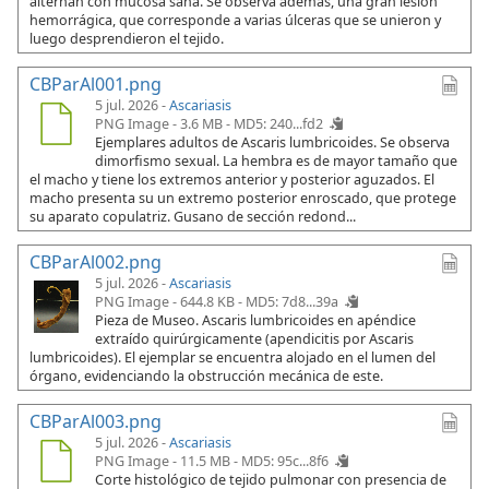
alternan con mucosa sana. Se observa además, una gran lesión
hemorrágica, que corresponde a varias úlceras que se unieron y
luego desprendieron el tejido.
CBParAl001.png
5 jul. 2026 -
Ascariasis
PNG Image - 3.6 MB -
MD5: 240...fd2
Ejemplares adultos de Ascaris lumbricoides. Se observa
dimorfismo sexual. La hembra es de mayor tamaño que
el macho y tiene los extremos anterior y posterior aguzados. El
macho presenta su un extremo posterior enroscado, que protege
su aparato copulatriz. Gusano de sección redond...
CBParAl002.png
5 jul. 2026 -
Ascariasis
PNG Image - 644.8 KB -
MD5: 7d8...39a
Pieza de Museo. Ascaris lumbricoides en apéndice
extraído quirúrgicamente (apendicitis por Ascaris
lumbricoides). El ejemplar se encuentra alojado en el lumen del
órgano, evidenciando la obstrucción mecánica de este.
CBParAl003.png
5 jul. 2026 -
Ascariasis
PNG Image - 11.5 MB -
MD5: 95c...8f6
Corte histológico de tejido pulmonar con presencia de