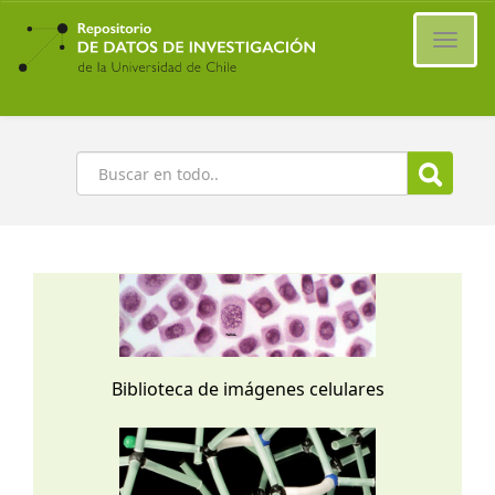
Ir
al
Cambi
contenido
naveg
principal
Buscar
Biblioteca de imágenes celulares