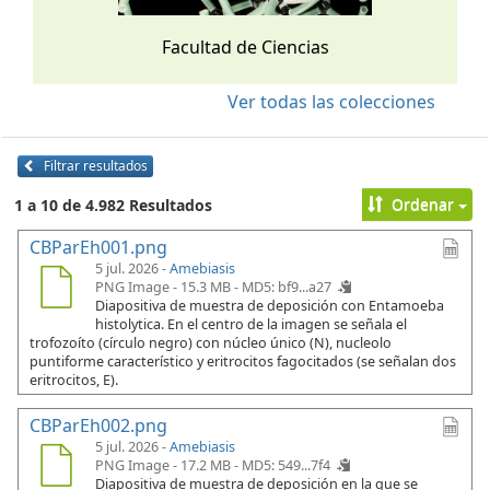
Facultad de Ciencias
Ver todas las colecciones
Filtrar resultados
Ordenar
1 a 10 de 4.982 Resultados
CBParEh001.png
5 jul. 2026 -
Amebiasis
PNG Image - 15.3 MB -
MD5: bf9...a27
Diapositiva de muestra de deposición con Entamoeba
histolytica. En el centro de la imagen se señala el
trofozoíto (círculo negro) con núcleo único (N), nucleolo
puntiforme característico y eritrocitos fagocitados (se señalan dos
eritrocitos, E).
CBParEh002.png
5 jul. 2026 -
Amebiasis
PNG Image - 17.2 MB -
MD5: 549...7f4
Diapositiva de muestra de deposición en la que se