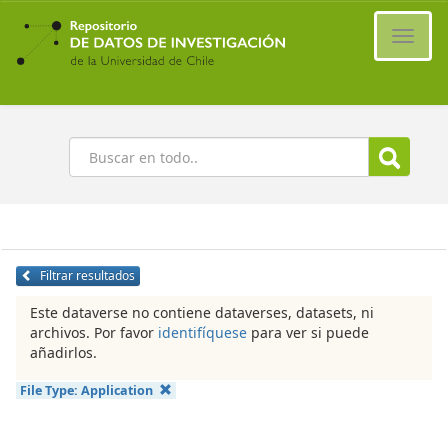
Ir
al
Cambi
contenido
naveg
principal
Buscar
Filtrar resultados
Este dataverse no contiene dataverses, datasets, ni
archivos. Por favor
identifíquese
para ver si puede
añadirlos.
File Type:
Application