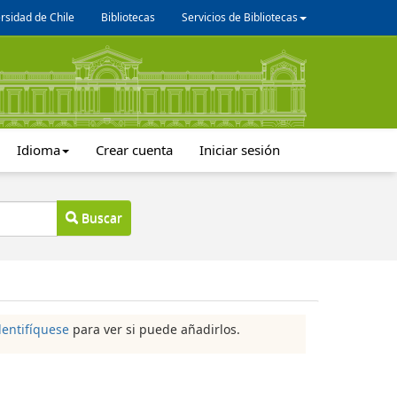
rsidad de Chile
Bibliotecas
Servicios de Bibliotecas
Idioma
Crear cuenta
Iniciar sesión
Buscar
dentifíquese
para ver si puede añadirlos.