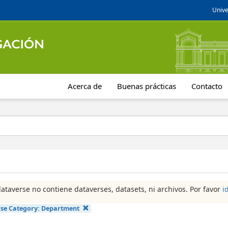
Unive
Acerca de
Buenas prácticas
Contacto
dataverse no contiene dataverses, datasets, ni archivos. Por favor
i
se Category:
Department