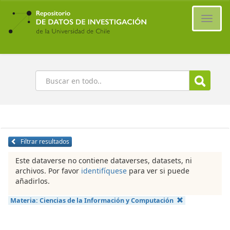
Ir
al
Cambi
contenido
naveg
principal
Buscar
Filtrar resultados
Este dataverse no contiene dataverses, datasets, ni
archivos. Por favor
identifíquese
para ver si puede
añadirlos.
Materia:
Ciencias de la Información y Computación