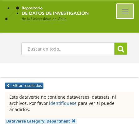
Ir
al
Cambi
contenido
naveg
principal
Buscar
Filtrar resultados
Este dataverse no contiene dataverses, datasets, ni
archivos. Por favor
identifíquese
para ver si puede
añadirlos.
Dataverse Category:
Department