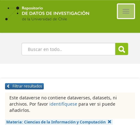
Ir
al
Cambi
contenido
naveg
principal
Buscar
Filtrar resultados
Este dataverse no contiene dataverses, datasets, ni
archivos. Por favor
identifíquese
para ver si puede
añadirlos.
Materia:
Ciencias de la Información y Computación