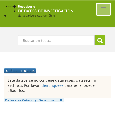
Ir
al
Cambi
contenido
naveg
principal
Buscar
Filtrar resultados
Este dataverse no contiene dataverses, datasets, ni
archivos. Por favor
identifíquese
para ver si puede
añadirlos.
Dataverse Category:
Department