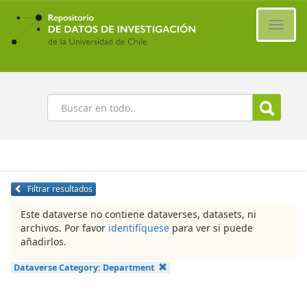
Ir
al
Cambi
contenido
naveg
principal
Buscar
Filtrar resultados
Este dataverse no contiene dataverses, datasets, ni
archivos. Por favor
identifíquese
para ver si puede
añadirlos.
Dataverse Category:
Department