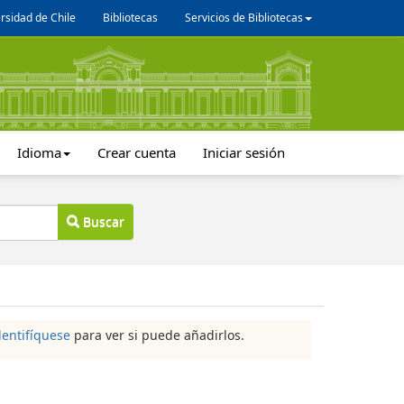
rsidad de Chile
Bibliotecas
Servicios de Bibliotecas
Idioma
Crear cuenta
Iniciar sesión
Buscar
dentifíquese
para ver si puede añadirlos.