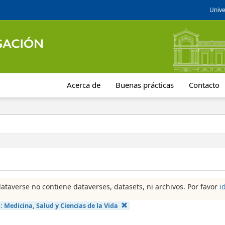
Unive
Acerca de
Buenas prácticas
Contacto
dataverse no contiene dataverses, datasets, ni archivos. Por favor
i
a:
Medicina, Salud y Ciencias de la Vida