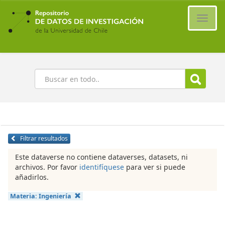
Ir
al
Cambi
contenido
naveg
principal
Buscar
Filtrar resultados
Este dataverse no contiene dataverses, datasets, ni
archivos. Por favor
identifíquese
para ver si puede
añadirlos.
Materia:
Ingeniería