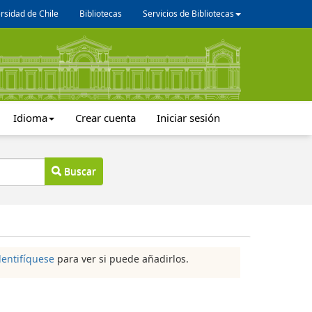
rsidad de Chile
Bibliotecas
Servicios de Bibliotecas
Idioma
Crear cuenta
Iniciar sesión
Buscar
dentifíquese
para ver si puede añadirlos.