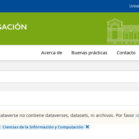
Unive
Acerca de
Buenas prácticas
Contacto
dataverse no contiene dataverses, datasets, ni archivos. Por favor
i
a:
Ciencias de la Información y Computación