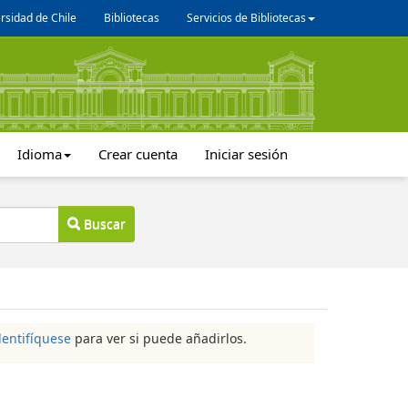
rsidad de Chile
Bibliotecas
Servicios de Bibliotecas
Idioma
Crear cuenta
Iniciar sesión
Buscar
dentifíquese
para ver si puede añadirlos.