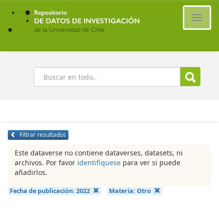
Ir
al
Cambi
contenido
naveg
principal
Buscar
Filtrar resultados
Este dataverse no contiene dataverses, datasets, ni
archivos. Por favor
identifíquese
para ver si puede
añadirlos.
Fecha de publicación:
2022
Materia:
Otro