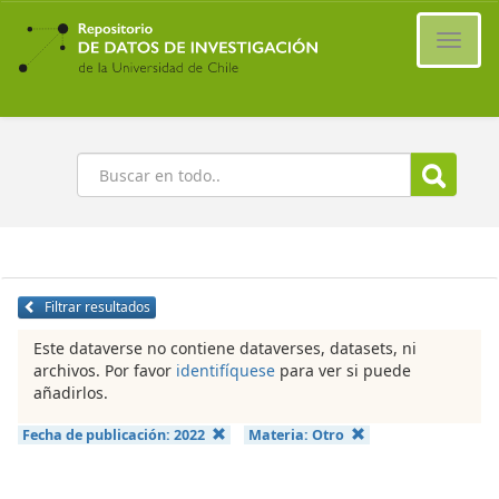
Ir
al
Cambi
contenido
naveg
principal
Buscar
Filtrar resultados
Este dataverse no contiene dataverses, datasets, ni
archivos. Por favor
identifíquese
para ver si puede
añadirlos.
Fecha de publicación:
2022
Materia:
Otro