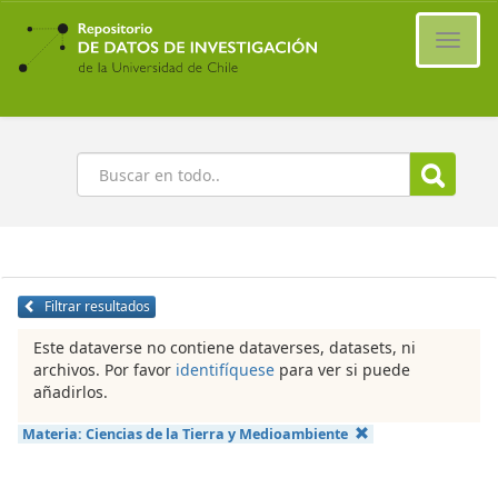
Ir
al
Cambi
contenido
naveg
principal
Buscar
Filtrar resultados
Este dataverse no contiene dataverses, datasets, ni
archivos. Por favor
identifíquese
para ver si puede
añadirlos.
Materia:
Ciencias de la Tierra y Medioambiente