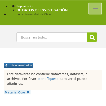
Ir
al
Cambi
contenido
naveg
principal
Buscar
Filtrar resultados
Este dataverse no contiene dataverses, datasets, ni
archivos. Por favor
identifíquese
para ver si puede
añadirlos.
Materia:
Otro