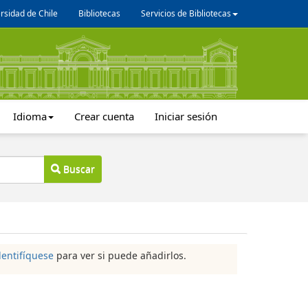
rsidad de Chile
Bibliotecas
Servicios de Bibliotecas
Idioma
Crear cuenta
Iniciar sesión
Buscar
dentifíquese
para ver si puede añadirlos.