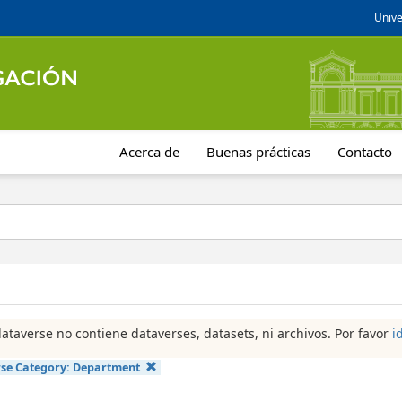
Unive
Acerca de
Buenas prácticas
Contacto
dataverse no contiene dataverses, datasets, ni archivos. Por favor
i
se Category:
Department