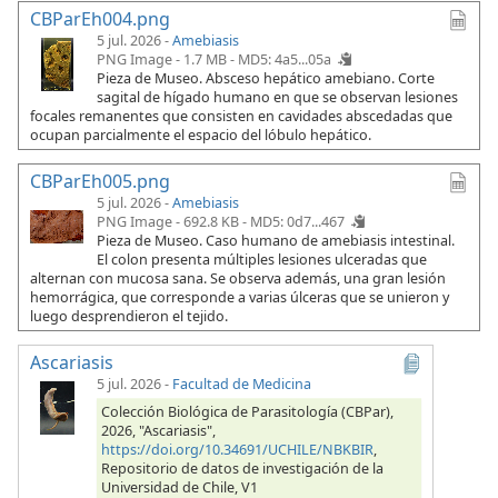
CBParEh004.png
5 jul. 2026 -
Amebiasis
PNG Image - 1.7 MB -
MD5: 4a5...05a
Pieza de Museo. Absceso hepático amebiano. Corte
sagital de hígado humano en que se observan lesiones
focales remanentes que consisten en cavidades abscedadas que
ocupan parcialmente el espacio del lóbulo hepático.
CBParEh005.png
5 jul. 2026 -
Amebiasis
PNG Image - 692.8 KB -
MD5: 0d7...467
Pieza de Museo. Caso humano de amebiasis intestinal.
El colon presenta múltiples lesiones ulceradas que
alternan con mucosa sana. Se observa además, una gran lesión
hemorrágica, que corresponde a varias úlceras que se unieron y
luego desprendieron el tejido.
Ascariasis
5 jul. 2026
-
Facultad de Medicina
Colección Biológica de Parasitología (CBPar),
2026, "Ascariasis",
https://doi.org/10.34691/UCHILE/NBKBIR
,
Repositorio de datos de investigación de la
Universidad de Chile, V1