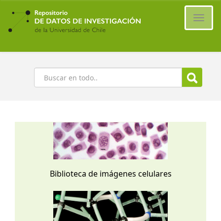
Ir
al
Cambi
contenido
naveg
principal
Buscar
Biblioteca de imágenes celulares