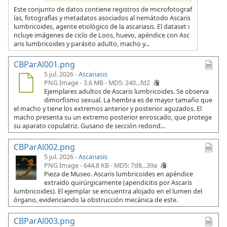
Este conjunto de datos contiene registros de microfotograf
ías, fotografías y metadatos asociados al nemátodo Ascaris
lumbricoides, agente etiológico de la ascariasis. El dataset i
ncluye imágenes de ciclo de Loos, huevo, apéndice con Asc
aris lumbricoides y parásito adulto, macho y...
CBParAl001.png
5 jul. 2026 -
Ascariasis
PNG Image - 3.6 MB -
MD5: 240...fd2
Ejemplares adultos de Ascaris lumbricoides. Se observa
dimorfismo sexual. La hembra es de mayor tamaño que
el macho y tiene los extremos anterior y posterior aguzados. El
macho presenta su un extremo posterior enroscado, que protege
su aparato copulatriz. Gusano de sección redond...
CBParAl002.png
5 jul. 2026 -
Ascariasis
PNG Image - 644.8 KB -
MD5: 7d8...39a
Pieza de Museo. Ascaris lumbricoides en apéndice
extraído quirúrgicamente (apendicitis por Ascaris
lumbricoides). El ejemplar se encuentra alojado en el lumen del
órgano, evidenciando la obstrucción mecánica de este.
CBParAl003.png