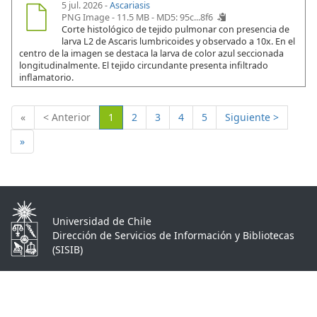
5 jul. 2026 -
Ascariasis
PNG Image - 11.5 MB -
MD5: 95c...8f6
Corte histológico de tejido pulmonar con presencia de
larva L2 de Ascaris lumbricoides y observado a 10x. En el
centro de la imagen se destaca la larva de color azul seccionada
longitudinalmente. El tejido circundante presenta infiltrado
inflamatorio.
(Actual)
«
< Anterior
1
2
3
4
5
Siguiente >
»
Universidad de Chile
Dirección de Servicios de Información y Bibliotecas
(SISIB)