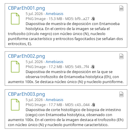
CBParEh001.png
5 jul. 2026 -
Amebiasis
PNG Image - 15.3 MB -
MD5: bf9...a27
Diapositiva de muestra de deposición con Entamoeba
histolytica. En el centro de la imagen se señala el
trofozoíto (círculo negro) con núcleo único (N), nucleolo
puntiforme característico y eritrocitos fagocitados (se señalan dos
eritrocitos, E).
CBParEh002.png
5 jul. 2026 -
Amebiasis
PNG Image - 17.2 MB -
MD5: 549...7f4
Diapositiva de muestra de deposición en la que se
observa trofozoíto de Entamoeba histolytica (Eh), con
aumento 100x. Se destaca núcleo único (N) y nucleolo puntiforme.
CBParEh003.png
5 jul. 2026 -
Amebiasis
PNG Image - 17.7 MB -
MD5: c43...044
Diapositiva de corte histológico de biopsia de intestino
(ciego) con Entamoeba histolytica, observado con
aumento 100x. En el centro de la imagen destaca el trofozoíto (Eh)
con núcleo único (N) y nucleolo puntiforme característico.