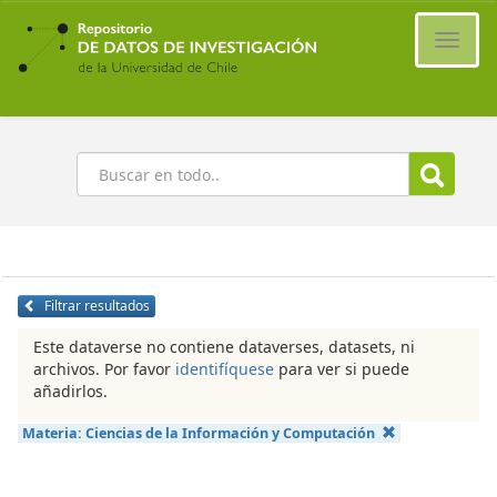
Ir
al
Cambi
contenido
naveg
principal
Buscar
Filtrar resultados
Este dataverse no contiene dataverses, datasets, ni
archivos. Por favor
identifíquese
para ver si puede
añadirlos.
Materia:
Ciencias de la Información y Computación