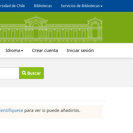
rsidad de Chile
Bibliotecas
Servicios de Bibliotecas
Idioma
Crear cuenta
Iniciar sesión
Buscar
dentifíquese
para ver si puede añadirlos.