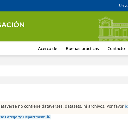
Unive
Acerca de
Buenas prácticas
Contacto
dataverse no contiene dataverses, datasets, ni archivos. Por favor
i
se Category:
Department