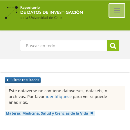
Ir
al
Cambi
contenido
naveg
principal
Buscar
Filtrar resultados
Este dataverse no contiene dataverses, datasets, ni
archivos. Por favor
identifíquese
para ver si puede
añadirlos.
Materia:
Medicina, Salud y Ciencias de la Vida