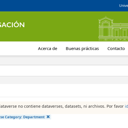
Unive
Acerca de
Buenas prácticas
Contacto
dataverse no contiene dataverses, datasets, ni archivos. Por favor
i
se Category:
Department