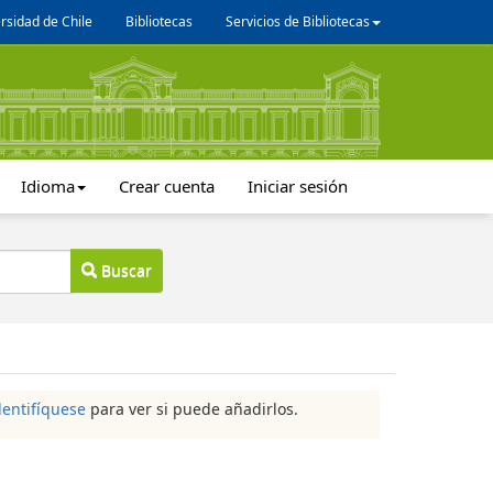
rsidad de Chile
Bibliotecas
Servicios de Bibliotecas
Idioma
Crear cuenta
Iniciar sesión
Buscar
dentifíquese
para ver si puede añadirlos.