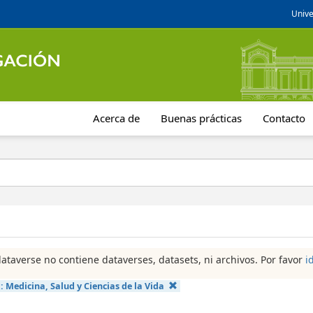
Unive
Acerca de
Buenas prácticas
Contacto
dataverse no contiene dataverses, datasets, ni archivos. Por favor
i
a:
Medicina, Salud y Ciencias de la Vida