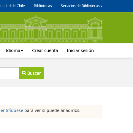
rsidad de Chile
Bibliotecas
Servicios de Bibliotecas
Idioma
Crear cuenta
Iniciar sesión
Buscar
dentifíquese
para ver si puede añadirlos.