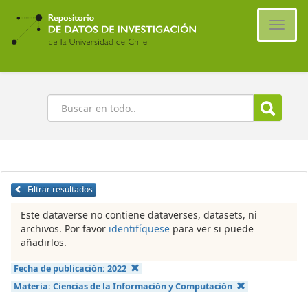
Ir
al
Cambi
contenido
naveg
principal
Buscar
Filtrar resultados
Este dataverse no contiene dataverses, datasets, ni
archivos. Por favor
identifíquese
para ver si puede
añadirlos.
Fecha de publicación:
2022
Materia:
Ciencias de la Información y Computación