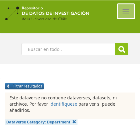
Ir
al
Cambi
contenido
naveg
principal
Buscar
Filtrar resultados
Este dataverse no contiene dataverses, datasets, ni
archivos. Por favor
identifíquese
para ver si puede
añadirlos.
Dataverse Category:
Department