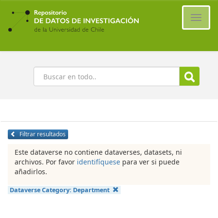
Ir
al
Cambi
contenido
naveg
principal
Buscar
Filtrar resultados
Este dataverse no contiene dataverses, datasets, ni
archivos. Por favor
identifíquese
para ver si puede
añadirlos.
Dataverse Category:
Department