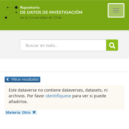
Ir
al
Cambi
contenido
naveg
principal
Buscar
Filtrar resultados
Este dataverse no contiene dataverses, datasets, ni
archivos. Por favor
identifíquese
para ver si puede
añadirlos.
Materia:
Otro