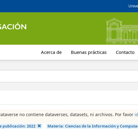
Unive
Acerca de
Buenas prácticas
Contacto
dataverse no contiene dataverses, datasets, ni archivos. Por favor
i
e publicación:
2022
Materia:
Ciencias de la Información y Computa