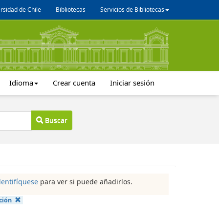
rsidad de Chile
Bibliotecas
Servicios de Bibliotecas
Idioma
Crear cuenta
Iniciar sesión
Buscar
dentifíquese
para ver si puede añadirlos.
ción