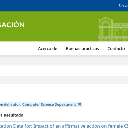
Unive
Acerca de
Buenas prácticas
Contacto
ón del autor:
Computer Science Department
 1 Resultado
cation Data for: Impact of an affirmative action on female