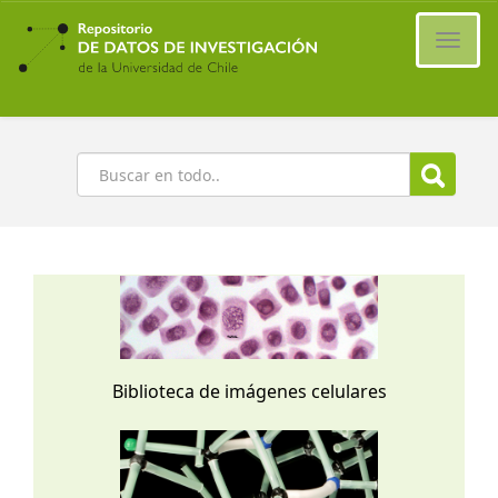
Ir
al
Cambi
contenido
naveg
principal
Buscar
Biblioteca de imágenes celulares