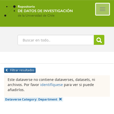
Ir
al
Cambi
contenido
naveg
principal
Buscar
Filtrar resultados
Este dataverse no contiene dataverses, datasets, ni
archivos. Por favor
identifíquese
para ver si puede
añadirlos.
Dataverse Category:
Department