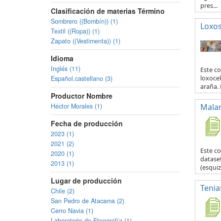
pres...
Clasificación de materias Término
Sombrero ((Bombín)) (1)
Loxo
Textil ((Ropa)) (1)
Zapato ((Vestimenta)) (1)
Idioma
Inglés (11)
Este co
Español,castellano (3)
loxocel
araña. 
Productor Nombre
Héctor Morales (1)
Malar
Fecha de producción
2023 (1)
2021 (2)
Este c
2020 (1)
datase
2013 (1)
(esquiz
Lugar de producción
Tenia
Chile (2)
San Pedro de Atacama (2)
Cerro Navia (1)
Laboratorio de Etnografía (1)