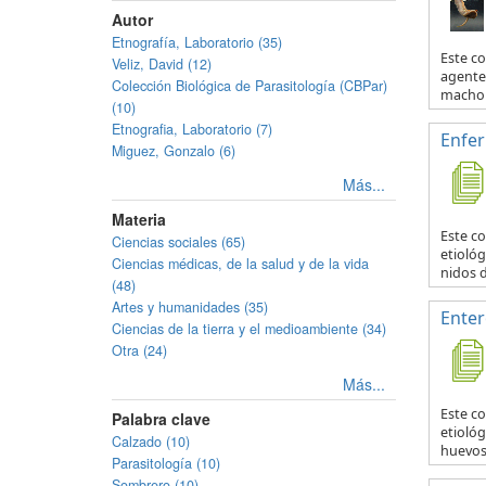
Autor
Etnografía, Laboratorio (35)
Este c
Veliz, David (12)
agente 
Colección Biológica de Parasitología (CBPar)
macho y
(10)
Etnografia, Laboratorio (7)
Enfe
Miguez, Gonzalo (6)
Más...
Materia
Este c
Ciencias sociales (65)
etiológ
Ciencias médicas, de la salud y de la vida
nidos d
(48)
Artes y humanidades (35)
Enter
Ciencias de la tierra y el medioambiente (34)
Otra (24)
Más...
Este c
Palabra clave
etiológ
Calzado (10)
huevos 
Parasitología (10)
Sombrero (10)