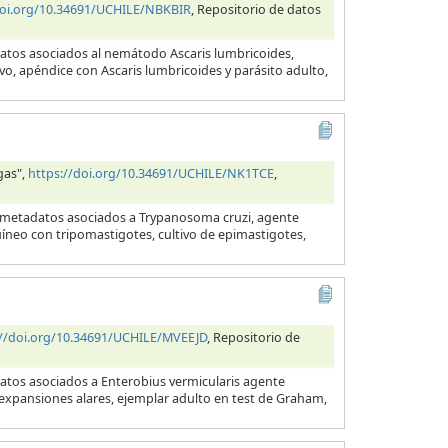
doi.org/10.34691/UCHILE/NBKBIR
, Repositorio de datos
datos asociados al nemátodo Ascaris lumbricoides,
evo, apéndice con Ascaris lumbricoides y parásito adulto,
gas",
https://doi.org/10.34691/UCHILE/NK1TCE
,
y metadatos asociados a Trypanosoma cruzi, agente
uíneo con tripomastigotes, cultivo de epimastigotes,
://doi.org/10.34691/UCHILE/MVEEJD
, Repositorio de
datos asociados a Enterobius vermicularis agente
s expansiones alares, ejemplar adulto en test de Graham,