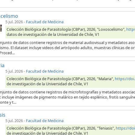
scelismo
5 jul. 2026
-
Facultad de Medicina
Colección Biológica de Parasitología (CBPar), 2026, "Loxoscelismo",
http
datos de investigación de la Universidad de Chile, V1
njunto de datos contiene registros de material audiovisual y metadatos aso
ismo. El dataset incluye videos del artrópodo adulto, muestras clínicas de 
Proced...
ia
5 jul. 2026
-
Facultad de Medicina
Colección Biológica de Parasitología (CBPar), 2026, "Malaria",
https://do
de investigación de la Universidad de Chile, V1
onjunto de datos contiene registros de microfotografías y metadatos asocia
t incluye imágenes de pigmento malárico en tejido esplénico, frotis sanguí
onte y t...
sis
5 jul. 2026
-
Facultad de Medicina
Colección Biológica de Parasitología (CBPar), 2026, "Teniasis",
https://d
de investigación de la Universidad de Chile, V1