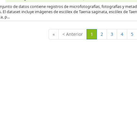
njunto de datos contiene registros de microfotografías, fotografías y metad
s. El dataset incluye imágenes de escólex de Taenia saginata, escólex de Tae
a, p...
(Actual)
«
< Anterior
1
2
3
4
5