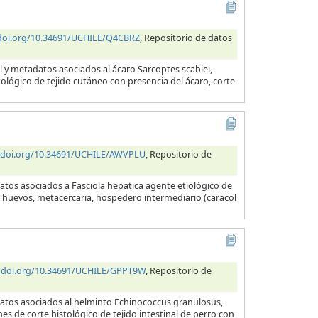
/doi.org/10.34691/UCHILE/Q4CBRZ
, Repositorio de datos
l y metadatos asociados al ácaro Sarcoptes scabiei,
tológico de tejido cutáneo con presencia del ácaro, corte
//doi.org/10.34691/UCHILE/AWVPLU
, Repositorio de
atos asociados a Fasciola hepatica agente etiológico de
a, huevos, metacercaria, hospedero intermediario (caracol
//doi.org/10.34691/UCHILE/GPPT9W
, Repositorio de
datos asociados al helminto Echinococcus granulosus,
es de corte histológico de tejido intestinal de perro con