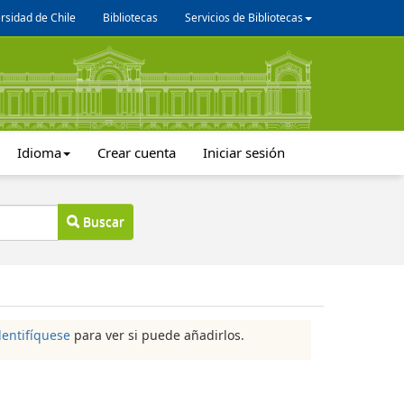
rsidad de Chile
Bibliotecas
Servicios de Bibliotecas
Idioma
Crear cuenta
Iniciar sesión
Buscar
dentifíquese
para ver si puede añadirlos.