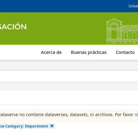
Unive
Acerca de
Buenas prácticas
Contacto
dataverse no contiene dataverses, datasets, ni archivos. Por favor
i
se Category:
Department