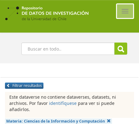
Ir
al
Cambi
contenido
naveg
principal
Buscar
Filtrar resultados
Este dataverse no contiene dataverses, datasets, ni
archivos. Por favor
identifíquese
para ver si puede
añadirlos.
Materia:
Ciencias de la Información y Computación