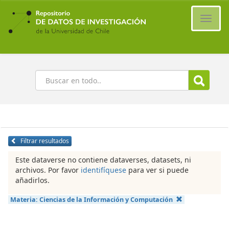
Ir
al
Cambi
contenido
naveg
principal
Buscar
Filtrar resultados
Este dataverse no contiene dataverses, datasets, ni
archivos. Por favor
identifíquese
para ver si puede
añadirlos.
Materia:
Ciencias de la Información y Computación