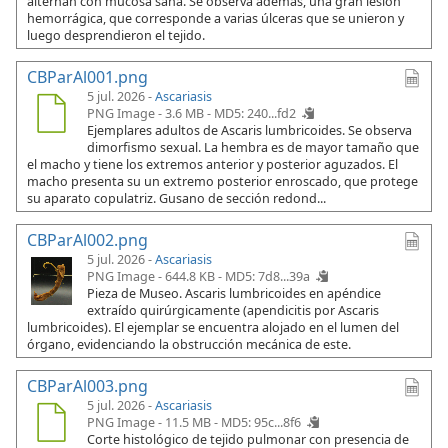
alternan con mucosa sana. Se observa además, una gran lesión
hemorrágica, que corresponde a varias úlceras que se unieron y
luego desprendieron el tejido.
CBParAl001.png
5 jul. 2026 -
Ascariasis
PNG Image - 3.6 MB -
MD5: 240...fd2
Ejemplares adultos de Ascaris lumbricoides. Se observa
dimorfismo sexual. La hembra es de mayor tamaño que
el macho y tiene los extremos anterior y posterior aguzados. El
macho presenta su un extremo posterior enroscado, que protege
su aparato copulatriz. Gusano de sección redond...
CBParAl002.png
5 jul. 2026 -
Ascariasis
PNG Image - 644.8 KB -
MD5: 7d8...39a
Pieza de Museo. Ascaris lumbricoides en apéndice
extraído quirúrgicamente (apendicitis por Ascaris
lumbricoides). El ejemplar se encuentra alojado en el lumen del
órgano, evidenciando la obstrucción mecánica de este.
CBParAl003.png
5 jul. 2026 -
Ascariasis
PNG Image - 11.5 MB -
MD5: 95c...8f6
Corte histológico de tejido pulmonar con presencia de