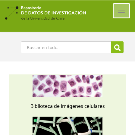
Ir
al
Cambi
contenido
naveg
principal
Buscar
Biblioteca de imágenes celulares