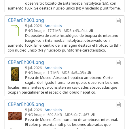
observa trofozoíto de Entamoeba histolytica (Eh), con
aumento 100x. Se destaca núcleo único (N) y nucleolo puntiforme.
CBParEh003.png
5 jul. 2026 -
Amebiasis
PNG Image - 17.7 MB -
MD5: c43...044
Diapositiva de corte histológico de biopsia de intestino
(ciego) con Entamoeba histolytica, observado con
aumento 100x. En el centro de la imagen destaca el trofozoíto (Eh)
con núcleo único (N) y nucleolo puntiforme característico.
CBParEh004.png
5 jul. 2026 -
Amebiasis
PNG Image - 1.7 MB -
MD5: 4a5...05a
Pieza de Museo. Absceso hepático amebiano. Corte
sagital de hígado humano en que se observan lesiones
focales remanentes que consisten en cavidades abscedadas que
ocupan parcialmente el espacio del lóbulo hepático.
CBParEh005.png
5 jul. 2026 -
Amebiasis
PNG Image - 692.8 KB -
MD5: 0d7...467
Pieza de Museo. Caso humano de amebiasis intestinal.
El colon presenta múltiples lesiones ulceradas que