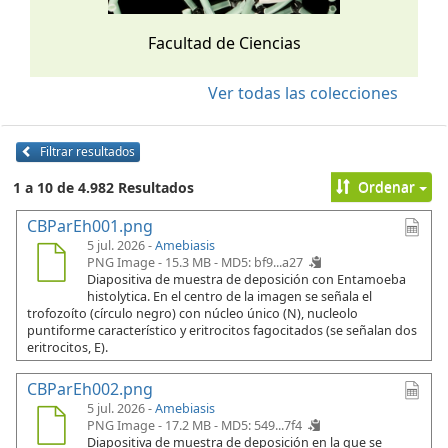
Facultad de Ciencias
Ver todas las colecciones
Filtrar resultados
Ordenar
1 a 10 de 4.982 Resultados
CBParEh001.png
5 jul. 2026 -
Amebiasis
PNG Image - 15.3 MB -
MD5: bf9...a27
Diapositiva de muestra de deposición con Entamoeba
histolytica. En el centro de la imagen se señala el
trofozoíto (círculo negro) con núcleo único (N), nucleolo
puntiforme característico y eritrocitos fagocitados (se señalan dos
eritrocitos, E).
CBParEh002.png
5 jul. 2026 -
Amebiasis
PNG Image - 17.2 MB -
MD5: 549...7f4
Diapositiva de muestra de deposición en la que se