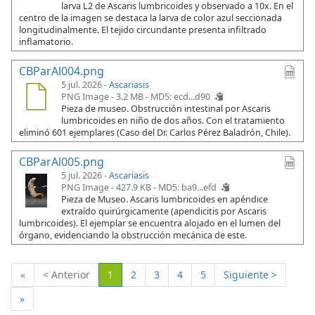
larva L2 de Ascaris lumbricoides y observado a 10x. En el
centro de la imagen se destaca la larva de color azul seccionada
longitudinalmente. El tejido circundante presenta infiltrado
inflamatorio.
CBParAl004.png
5 jul. 2026 -
Ascariasis
PNG Image - 3.2 MB -
MD5: ecd...d90
Pieza de museo. Obstrucción intestinal por Ascaris
lumbricoides en niño de dos años. Con el tratamiento
eliminó 601 ejemplares (Caso del Dr. Carlos Pérez Baladrón, Chile).
CBParAl005.png
5 jul. 2026 -
Ascariasis
PNG Image - 427.9 KB -
MD5: ba9...efd
Pieza de Museo. Ascaris lumbricoides en apéndice
extraído quirúrgicamente (apendicitis por Ascaris
lumbricoides). El ejemplar se encuentra alojado en el lumen del
órgano, evidenciando la obstrucción mecánica de este.
(Actual)
«
< Anterior
1
2
3
4
5
Siguiente >
»