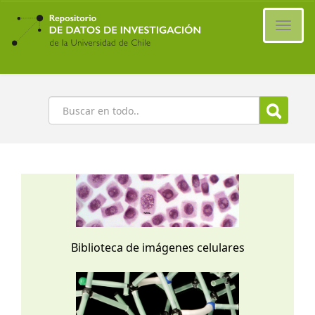
Ir
al
Cambi
contenido
naveg
principal
Buscar
Biblioteca de imágenes celulares