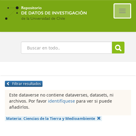
Ir
al
Cambi
contenido
naveg
principal
Buscar
Filtrar resultados
Este dataverse no contiene dataverses, datasets, ni
archivos. Por favor
identifíquese
para ver si puede
añadirlos.
Materia:
Ciencias de la Tierra y Medioambiente