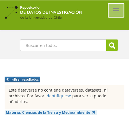
Ir
al
Cambi
contenido
naveg
principal
Buscar
Filtrar resultados
Este dataverse no contiene dataverses, datasets, ni
archivos. Por favor
identifíquese
para ver si puede
añadirlos.
Materia:
Ciencias de la Tierra y Medioambiente