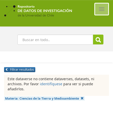
Ir
al
Cambi
contenido
naveg
principal
Buscar
Filtrar resultados
Este dataverse no contiene dataverses, datasets, ni
archivos. Por favor
identifíquese
para ver si puede
añadirlos.
Materia:
Ciencias de la Tierra y Medioambiente