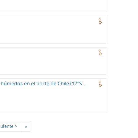
húmedos en el norte de Chile (17ºS -
guiente >
»