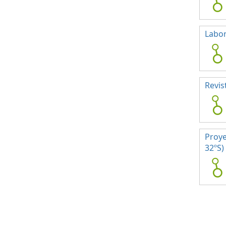
Labor
Revis
Proye
32ºS)