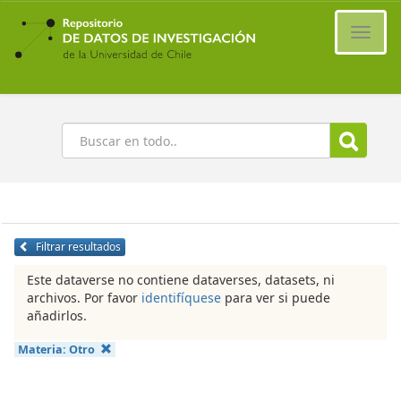
Ir
al
Cambi
contenido
naveg
principal
Buscar
Filtrar resultados
Este dataverse no contiene dataverses, datasets, ni
archivos. Por favor
identifíquese
para ver si puede
añadirlos.
Materia:
Otro