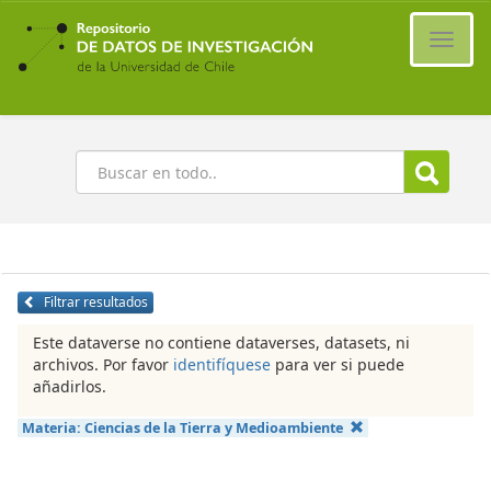
Ir
al
Cambi
contenido
naveg
principal
Buscar
Filtrar resultados
Este dataverse no contiene dataverses, datasets, ni
archivos. Por favor
identifíquese
para ver si puede
añadirlos.
Materia:
Ciencias de la Tierra y Medioambiente