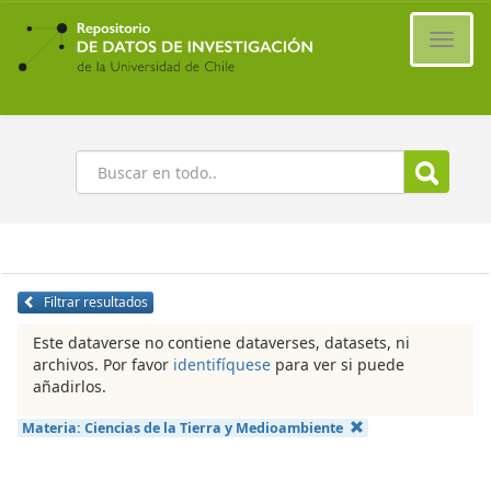
Ir
al
Cambi
contenido
naveg
principal
Buscar
Filtrar resultados
Este dataverse no contiene dataverses, datasets, ni
archivos. Por favor
identifíquese
para ver si puede
añadirlos.
Materia:
Ciencias de la Tierra y Medioambiente