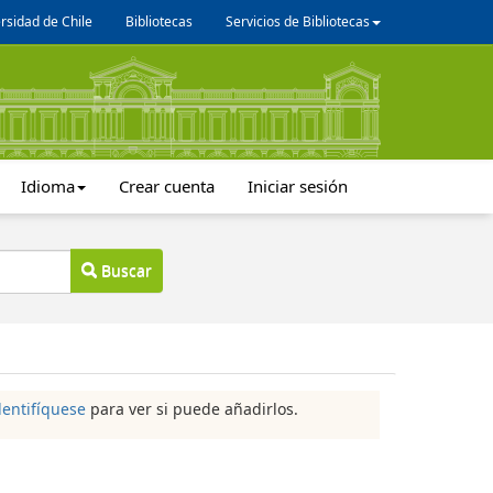
rsidad de Chile
Bibliotecas
Servicios de Bibliotecas
Idioma
Crear cuenta
Iniciar sesión
Buscar
dentifíquese
para ver si puede añadirlos.