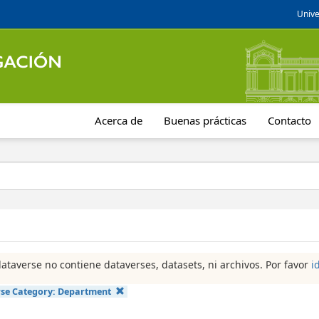
Unive
Acerca de
Buenas prácticas
Contacto
dataverse no contiene dataverses, datasets, ni archivos. Por favor
i
se Category:
Department