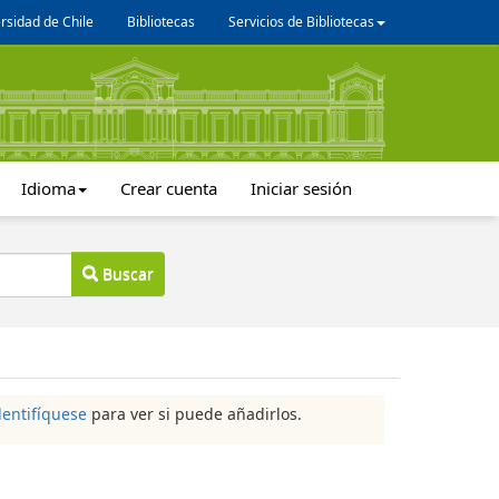
rsidad de Chile
Bibliotecas
Servicios de Bibliotecas
Idioma
Crear cuenta
Iniciar sesión
Buscar
dentifíquese
para ver si puede añadirlos.