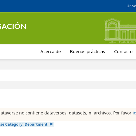
Unive
Acerca de
Buenas prácticas
Contacto
dataverse no contiene dataverses, datasets, ni archivos. Por favor
i
se Category:
Department