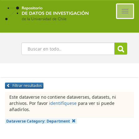
Ir
al
Cambi
contenido
naveg
principal
Buscar
Filtrar resultados
Este dataverse no contiene dataverses, datasets, ni
archivos. Por favor
identifíquese
para ver si puede
añadirlos.
Dataverse Category:
Department