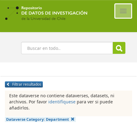
Ir
al
Cambi
contenido
naveg
principal
Buscar
Filtrar resultados
Este dataverse no contiene dataverses, datasets, ni
archivos. Por favor
identifíquese
para ver si puede
añadirlos.
Dataverse Category:
Department