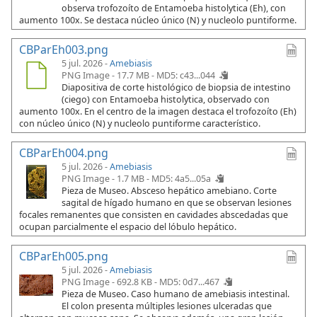
observa trofozoíto de Entamoeba histolytica (Eh), con
aumento 100x. Se destaca núcleo único (N) y nucleolo puntiforme.
CBParEh003.png
5 jul. 2026 -
Amebiasis
PNG Image - 17.7 MB -
MD5: c43...044
Diapositiva de corte histológico de biopsia de intestino
(ciego) con Entamoeba histolytica, observado con
aumento 100x. En el centro de la imagen destaca el trofozoíto (Eh)
con núcleo único (N) y nucleolo puntiforme característico.
CBParEh004.png
5 jul. 2026 -
Amebiasis
PNG Image - 1.7 MB -
MD5: 4a5...05a
Pieza de Museo. Absceso hepático amebiano. Corte
sagital de hígado humano en que se observan lesiones
focales remanentes que consisten en cavidades abscedadas que
ocupan parcialmente el espacio del lóbulo hepático.
CBParEh005.png
5 jul. 2026 -
Amebiasis
PNG Image - 692.8 KB -
MD5: 0d7...467
Pieza de Museo. Caso humano de amebiasis intestinal.
El colon presenta múltiples lesiones ulceradas que