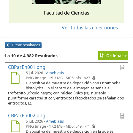
Facultad de Ciencias
Ver todas las colecciones
Filtrar resultados
Ordenar
1 a 10 de 4.982 Resultados
CBParEh001.png
5 jul. 2026 -
Amebiasis
PNG Image - 15.3 MB -
MD5: bf9...a27
Diapositiva de muestra de deposición con Entamoeba
histolytica. En el centro de la imagen se señala el
trofozoíto (círculo negro) con núcleo único (N), nucleolo
puntiforme característico y eritrocitos fagocitados (se señalan dos
eritrocitos, E).
CBParEh002.png
5 jul. 2026 -
Amebiasis
PNG Image - 17.2 MB -
MD5: 549...7f4
Diapositiva de muestra de deposición en la que se