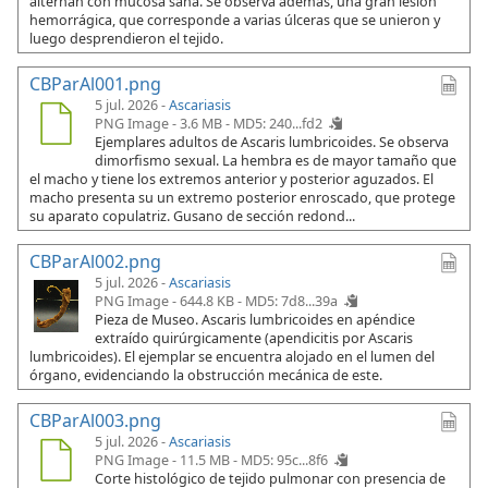
alternan con mucosa sana. Se observa además, una gran lesión
hemorrágica, que corresponde a varias úlceras que se unieron y
luego desprendieron el tejido.
CBParAl001.png
5 jul. 2026 -
Ascariasis
PNG Image - 3.6 MB -
MD5: 240...fd2
Ejemplares adultos de Ascaris lumbricoides. Se observa
dimorfismo sexual. La hembra es de mayor tamaño que
el macho y tiene los extremos anterior y posterior aguzados. El
macho presenta su un extremo posterior enroscado, que protege
su aparato copulatriz. Gusano de sección redond...
CBParAl002.png
5 jul. 2026 -
Ascariasis
PNG Image - 644.8 KB -
MD5: 7d8...39a
Pieza de Museo. Ascaris lumbricoides en apéndice
extraído quirúrgicamente (apendicitis por Ascaris
lumbricoides). El ejemplar se encuentra alojado en el lumen del
órgano, evidenciando la obstrucción mecánica de este.
CBParAl003.png
5 jul. 2026 -
Ascariasis
PNG Image - 11.5 MB -
MD5: 95c...8f6
Corte histológico de tejido pulmonar con presencia de