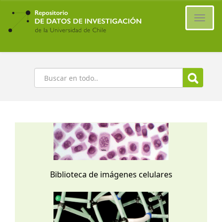
Ir
al
Cambi
contenido
naveg
principal
Buscar
Biblioteca de imágenes celulares