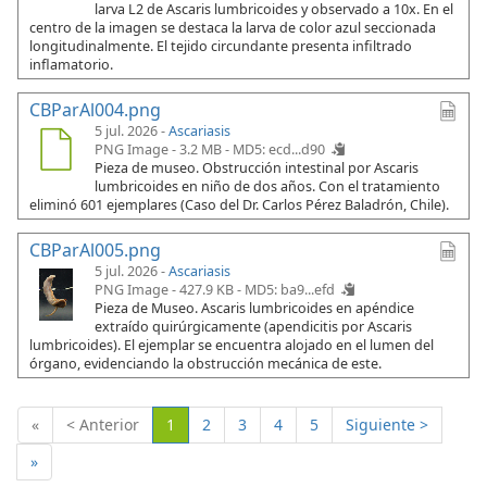
larva L2 de Ascaris lumbricoides y observado a 10x. En el
centro de la imagen se destaca la larva de color azul seccionada
longitudinalmente. El tejido circundante presenta infiltrado
inflamatorio.
CBParAl004.png
5 jul. 2026 -
Ascariasis
PNG Image - 3.2 MB -
MD5: ecd...d90
Pieza de museo. Obstrucción intestinal por Ascaris
lumbricoides en niño de dos años. Con el tratamiento
eliminó 601 ejemplares (Caso del Dr. Carlos Pérez Baladrón, Chile).
CBParAl005.png
5 jul. 2026 -
Ascariasis
PNG Image - 427.9 KB -
MD5: ba9...efd
Pieza de Museo. Ascaris lumbricoides en apéndice
extraído quirúrgicamente (apendicitis por Ascaris
lumbricoides). El ejemplar se encuentra alojado en el lumen del
órgano, evidenciando la obstrucción mecánica de este.
(Actual)
«
< Anterior
1
2
3
4
5
Siguiente >
»