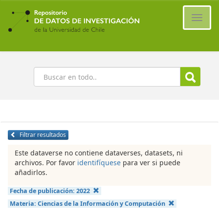
Ir
al
Cambi
contenido
naveg
principal
Buscar
Filtrar resultados
Este dataverse no contiene dataverses, datasets, ni
archivos. Por favor
identifíquese
para ver si puede
añadirlos.
Fecha de publicación:
2022
Materia:
Ciencias de la Información y Computación